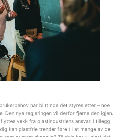
rbrukerbehov har blitt noe det styres etter – noe
. Den nye regjeringen vil derfor fjerne den igjen.
ttes vekk fra plastindustriens ansvar. I tillegg
tidig kan plastfrie trender føre til at mange av de