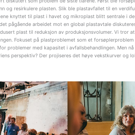
 vært diskutert som problem de siste tiårene. Først ble forsø
n og resirkulere plasten. Slik ble plastavfallet til en verdif
e knyttet til plast i havet og mikroplast blitt sentrale i d
det pågående arbeidet mot en global plastavtale diskuteres
usert plast til reduksjon av produksjonsvolumer. Vi tror a
dingen. Fokuset på plastproblemet som et forsøplerproble
for problemer med kapasitet i avfallsbehandlingen. Men n
striens perspektiv? Der projiseres det høye vekstkurver og 