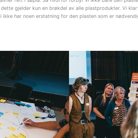
vner rett i søpla. Så hvorfor forbyr vi ikke bare den plaste
tte gjelder kun en brøkdel av alle plastprodukter. Vi klart
vi ikke har noen erstatning for den plasten som er nødvendig