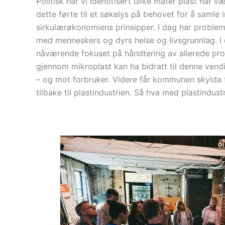
Politisk har vi identifisert ulike måter plast har
dette førte til et søkelys på behovet for å samle in
sirkulærøkonomiens prinsipper. I dag har problemen
med menneskers og dyrs helse og livsgrunnlag. I 
nåværende fokuset på håndtering av allerede prod
gjennom mikroplast kan ha bidratt til denne ven
– og mot forbruker. Videre får kommunen skylda 
tilbake til plastindustrien. Så hva med plastindu