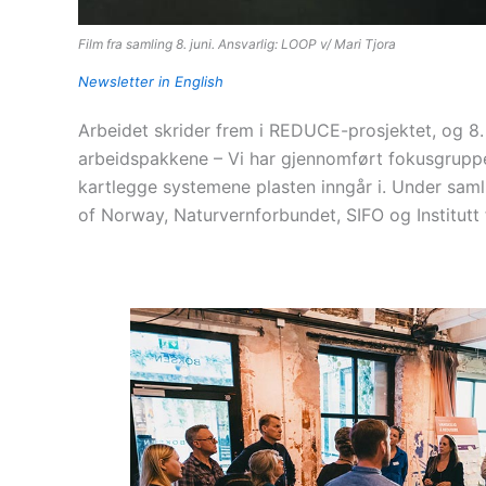
Film fra samling 8. juni. Ansvarlig: LOOP v/ Mari Tjora
Newsletter in English
Arbeidet skrider frem i REDUCE-prosjektet, og 8. 
arbeidspakkene – Vi har gjennomført fokusgruppe
kartlegge systemene plasten inngår i. Under saml
of Norway, Naturvernforbundet, SIFO og Institut