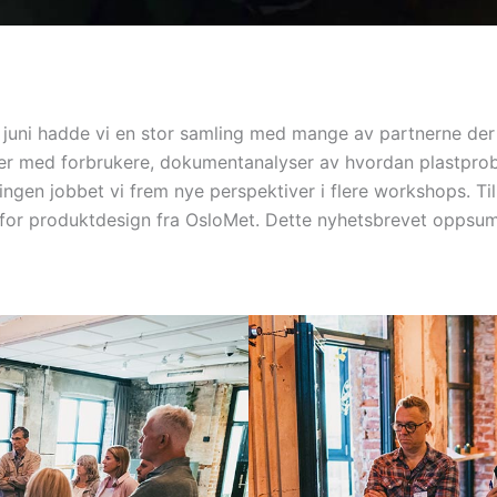
juni hadde vi en stor samling med mange av partnerne der v
r med forbrukere, dokumentanalyser av hvordan plastproble
ingen jobbet vi frem nye perspektiver i flere workshops. T
t for produktdesign fra OsloMet. Dette nyhetsbrevet oppsu