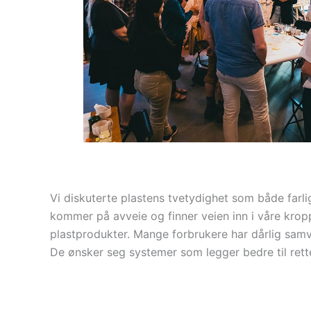
Vi diskuterte plastens tvetydighet som både farl
kommer på avveie og finner veien inn i våre kropp
plastprodukter. Mange forbrukere har dårlig samvi
De ønsker seg systemer som legger bedre til rette