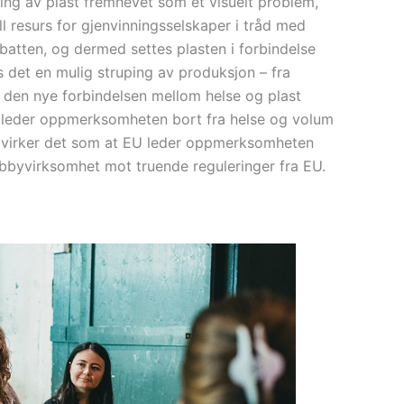
pling av plast fremhevet som et visuelt problem,
ull resurs for gjenvinningsselskaper i tråd med
ebatten, og dermed settes plasten i forbindelse
 det en mulig struping av produksjon – fra
t den nye forbindelsen mellom helse og plast
m leder oppmerksomheten bort fra helse og volum
å virker det som at EU leder oppmerksomheten
lobbyvirksomhet mot truende reguleringer fra EU.