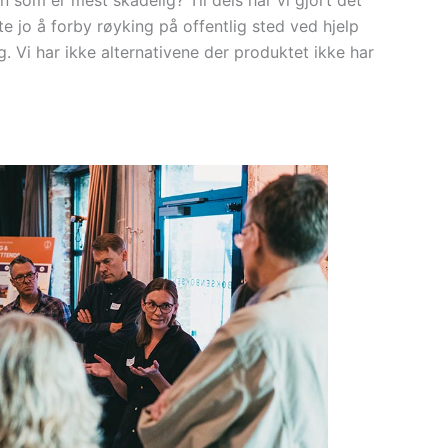
n som er mest skadelig? Til dels har vi gjort det
e jo å forby røyking på offentlig sted ved hjelp
. Vi har ikke alternativene der produktet ikke har