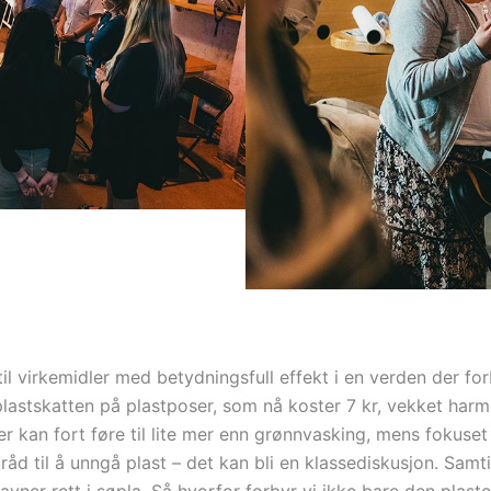
til virkemidler med betydningsfull effekt i en verden der fo
plastskatten på plastposer, som nå koster 7 kr, vekket harme
an fort føre til lite mer enn grønnvasking, mens fokuset fly
 har råd til å unngå plast – det kan bli en klassediskusjon. Sam