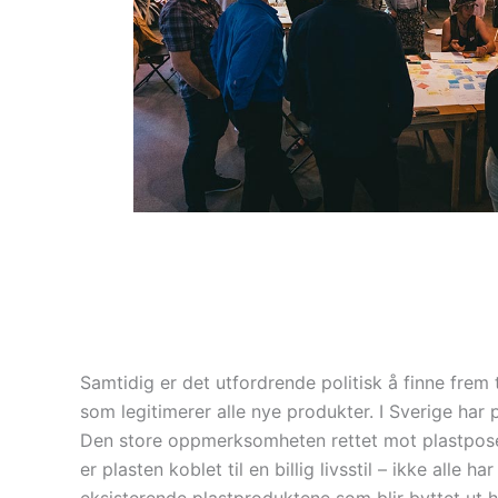
Samtidig er det utfordrende politisk å finne frem 
som legitimerer alle nye produkter. I Sverige har 
Den store oppmerksomheten rettet mot plastposer k
er plasten koblet til en billig livsstil – ikke alle