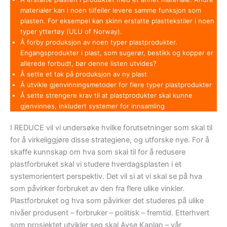
materialer kan i noen tilfeller levere samme funksjon som
plasten. For eksempel kan skinn erstatte plasttekstiler i noen
typer yttertøy (ULU of Norway).
Å forby produksjon av noen typer plastprodukter.
Engangsprodukter i plast, som sugerør, bestikk og kopper er
allerede forbudt, bør denne listen utvides?
Å sette et tak på produksjon av ny plast
Å utvikle gjenvinningsmetoder for flere typer plastprodukter
Å sette strengere krav til at plastprodukter skal kunne
gjenvinnes, inkludert systemer for innsamling
I REDUCE vil vi undersøke hvilke forutsetninger som skal til
for å virkeliggjøre disse strategiene, og utforske nye. For å
skaffe kunnskap om hva som skal til for å redusere
plastforbruket skal vi studere hverdagsplasten i et
systemorientert perspektiv. Det vil si at vi skal se på hva
som påvirker forbruket av den fra flere ulike vinkler.
Plastforbruket og hva som påvirker det studeres på ulike
nivåer produsent – forbruker – politisk – fremtid. Etterhvert
som prosjektet utvikler seg skal Ayse Kaplan – vår