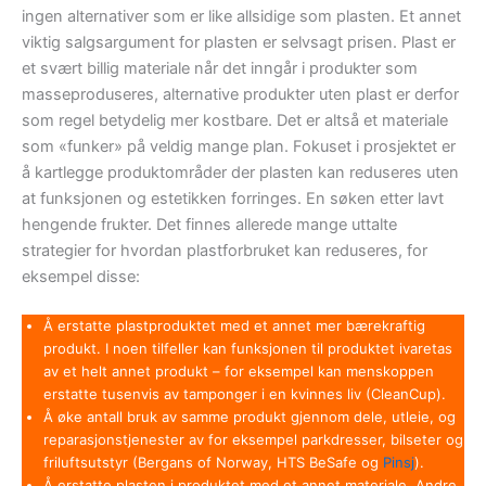
ingen alternativer som er like allsidige som plasten. Et annet
viktig salgsargument for plasten er selvsagt prisen. Plast er
et svært billig materiale når det inngår i produkter som
masseproduseres, alternative produkter uten plast er derfor
som regel betydelig mer kostbare. Det er altså et materiale
som «funker» på veldig mange plan. Fokuset i prosjektet er
å kartlegge produktområder der plasten kan reduseres uten
at funksjonen og estetikken forringes. En søken etter lavt
hengende frukter. Det finnes allerede mange uttalte
strategier for hvordan plastforbruket kan reduseres, for
eksempel disse:
Å erstatte plastproduktet med et annet mer bærekraftig
produkt. I noen tilfeller kan funksjonen til produktet ivaretas
av et helt annet produkt – for eksempel kan menskoppen
erstatte tusenvis av tamponger i en kvinnes liv (CleanCup).
Å øke antall bruk av samme produkt gjennom dele, utleie, og
reparasjonstjenester av for eksempel parkdresser, bilseter og
friluftsutstyr (Bergans of Norway, HTS BeSafe og
Pinsj
).
Å erstatte plasten i produktet med et annet materiale. Andre